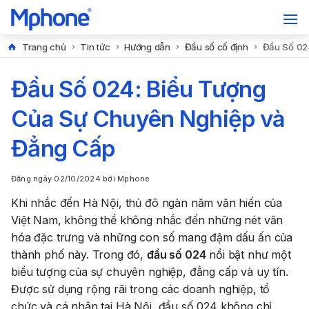
Trang chủ
Tin tức
Hướng dẫn
Đầu số cố định
Đầu Số 02
Đầu Số 024: Biểu Tượng
Của Sự Chuyên Nghiệp và
Đẳng Cấp
Đăng ngày
02/10/2024
bởi
Mphone
Khi nhắc đến Hà Nội, thủ đô ngàn năm văn hiến của
Việt Nam, không thể không nhắc đến những nét văn
hóa đặc trưng và những con số mang đậm dấu ấn của
thành phố này. Trong đó,
đầu số 024
nổi bật như một
biểu tượng của sự chuyên nghiệp, đẳng cấp và uy tín.
Được sử dụng rộng rãi trong các doanh nghiệp, tổ
chức và cá nhân tại Hà Nội, đầu số 024 không chỉ