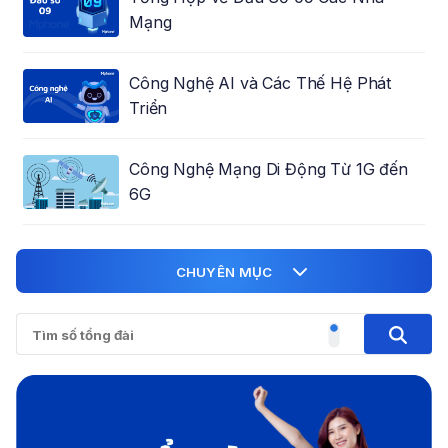
Mạng
Công Nghệ AI và Các Thế Hệ Phát
Triển
Công Nghệ Mạng Di Động Từ 1G đến
6G
CHUYÊN MỤC