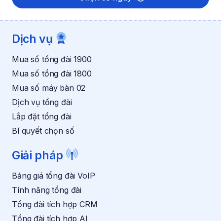
l
ậ
n
n
h
ậ
Dịch vụ
n
k
Mua số tổng đài 1900
h
u
Mua số tổng đài 1800
y
Mua số máy bàn 02
ế
n
Dịch vụ tổng đài
m
Lắp đặt tổng đài
ã
i
Bí quyết chọn số
*
Giải pháp
Bảng giá tổng đài VoIP
Tính năng tổng đài
Tổng đài tích hợp CRM
Tổng đài tích hợp AI