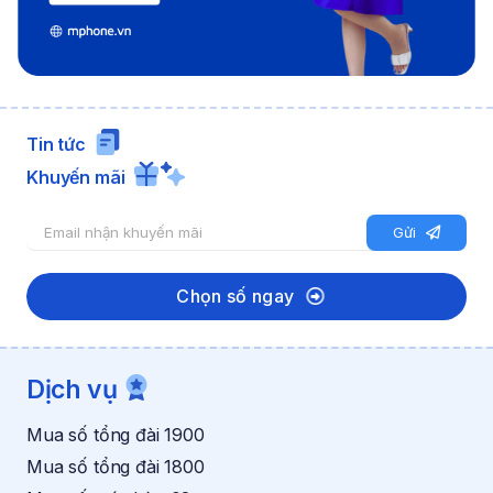
Tin tức
Khuyến mãi
E
k
Gửi
m
h
a
u
i
y
Chọn số ngay
l
ế
n
n
h
E
ậ
m
Dịch vụ
n
a
k
i
Mua số tổng đài 1900
h
l
u
E
Mua số tổng đài 1800
y
m