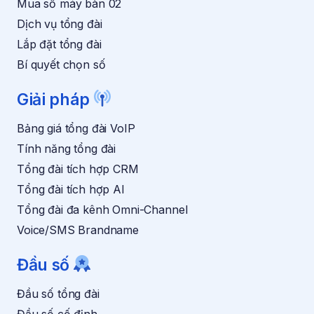
Mua số máy bàn 02
ế
a
n
i
Dịch vụ tổng đài
m
l
Lắp đặt tổng đài
ã
i
Bí quyết chọn số
*
Giải pháp
Bảng giá tổng đài VoIP
Tính năng tổng đài
Tổng đài tích hợp CRM
Tổng đài tích hợp AI
Tổng đài đa kênh Omni-Channel
Voice/SMS Brandname
Đầu số
Đầu số tổng đài
Đầu số cố định