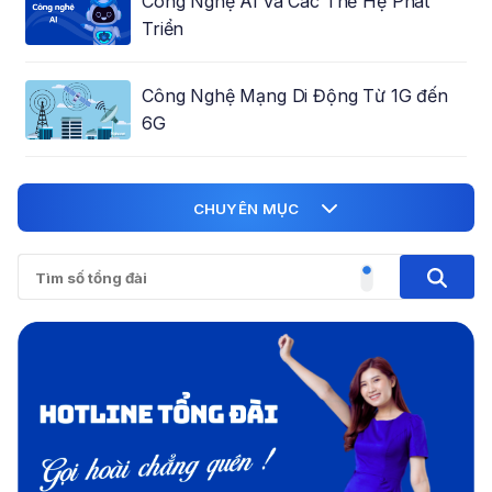
Công Nghệ AI và Các Thế Hệ Phát
Triển
Công Nghệ Mạng Di Động Từ 1G đến
6G
CHUYÊN MỤC