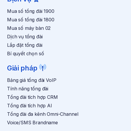
n
i
k
E
Mua số tổng đài 1900
h
m
u
a
Mua số tổng đài 1800
y
i
Mua số máy bàn 02
ế
l
n
Dịch vụ tổng đài
m
Lắp đặt tổng đài
ã
i
Bí quyết chọn số
*
Giải pháp
Bảng giá tổng đài VoIP
Tính năng tổng đài
Tổng đài tích hợp CRM
Tổng đài tích hợp AI
Tổng đài đa kênh Omni-Channel
Voice/SMS Brandname