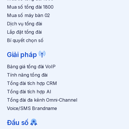
n
u
Mua số tổng đài 1800
y
Mua số máy bàn 02
ế
n
Dịch vụ tổng đài
m
Lắp đặt tổng đài
ã
i
Bí quyết chọn số
*
Giải pháp
Bảng giá tổng đài VoIP
Tính năng tổng đài
Tổng đài tích hợp CRM
Tổng đài tích hợp AI
Tổng đài đa kênh Omni-Channel
Voice/SMS Brandname
Đầu số