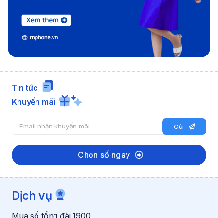
Tin tức
Khuyến mãi
E
n
Gửi
m
h
a
ậ
i
n
Chọn số ngay
l
*
n
k
h
h
ậ
u
Dịch vụ
n
y
k
ế
Mua số tổng đài 1900
h