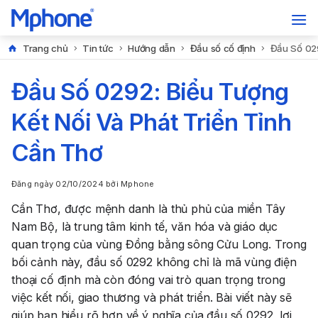
Trang chủ
Tin tức
Hướng dẫn
Đầu số cố định
Đầu Số 029
Đầu Số 0292: Biểu Tượng
Kết Nối Và Phát Triển Tỉnh
Cần Thơ
Đăng ngày
02/10/2024
bởi
Mphone
Cần Thơ, được mệnh danh là thủ phủ của miền Tây
Nam Bộ, là trung tâm kinh tế, văn hóa và giáo dục
quan trọng của vùng Đồng bằng sông Cửu Long. Trong
bối cảnh này, đầu số 0292 không chỉ là mã vùng điện
thoại cố định mà còn đóng vai trò quan trọng trong
việc kết nối, giao thương và phát triển. Bài viết này sẽ
giúp bạn hiểu rõ hơn về ý nghĩa của đầu số 0292, lợi