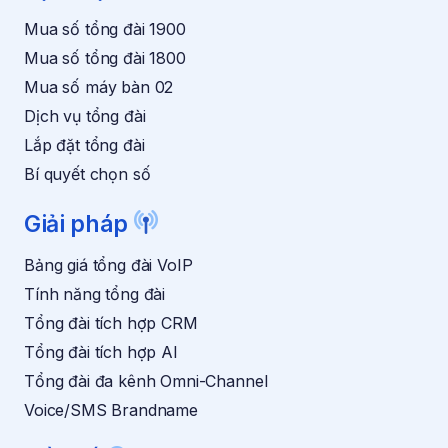
k
h
Mua số tổng đài 1900
h
ậ
u
n
Mua số tổng đài 1800
y
Mua số máy bàn 02
ế
n
Dịch vụ tổng đài
m
Lắp đặt tổng đài
ã
i
Bí quyết chọn số
*
Giải pháp
Bảng giá tổng đài VoIP
Tính năng tổng đài
Tổng đài tích hợp CRM
Tổng đài tích hợp AI
Tổng đài đa kênh Omni-Channel
Voice/SMS Brandname