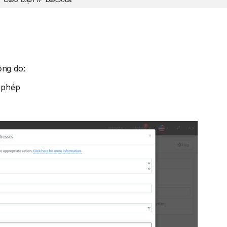
ộng do:
 phép