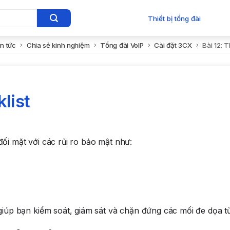
Thiết bị tổng đài
in tức
Chia sẻ kinh nghiệm
Tổng đài VoIP
Cài đặt 3CX
Bài 12: T
klist
đối mặt với các rủi ro bảo mật như:
p bạn kiểm soát, giám sát và chặn đứng các mối đe dọa từ