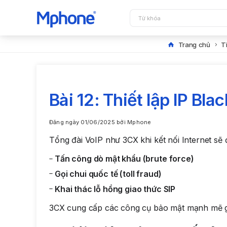
Search
for:
Trang chủ
T
Bài 12: Thiết lập IP Blac
Đăng ngày
01/06/2025
bởi
Mphone
Tổng đài VoIP như 3CX khi kết nối Internet sẽ 
Tấn công dò mật khẩu (brute force)
Gọi chui quốc tế (toll fraud)
Khai thác lỗ hổng giao thức SIP
3CX cung cấp các công cụ bảo mật mạnh mẽ giú