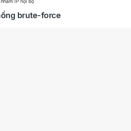
 nhầm IP nội bộ
hống brute-force