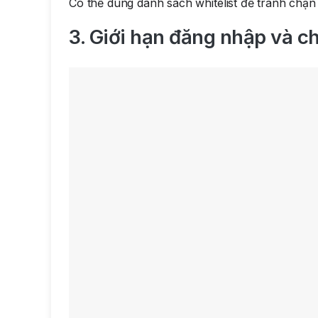
Có thể dùng danh sách whitelist để tránh chặn
3. Giới hạn đăng nhập và c