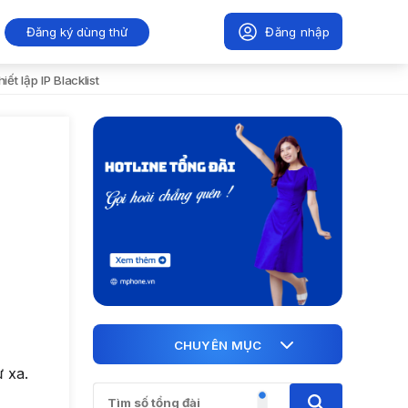
Đăng ký dùng thử
Đăng nhập
hiết lập IP Blacklist
CHUYÊN MỤC
 xa.